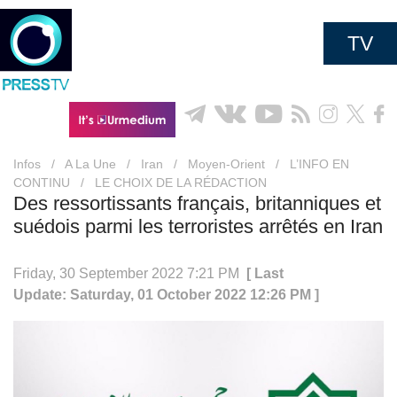
TV
Infos
/
A La Une
/
Iran
/
Moyen-Orient
/
L’INFO EN
CONTINU
/
LE CHOIX DE LA RÉDACTION
Des ressortissants français, britanniques et
suédois parmi les terroristes arrêtés en Iran
Friday, 30 September 2022 7:21 PM
[ Last
Update: Saturday, 01 October 2022 12:26 PM ]