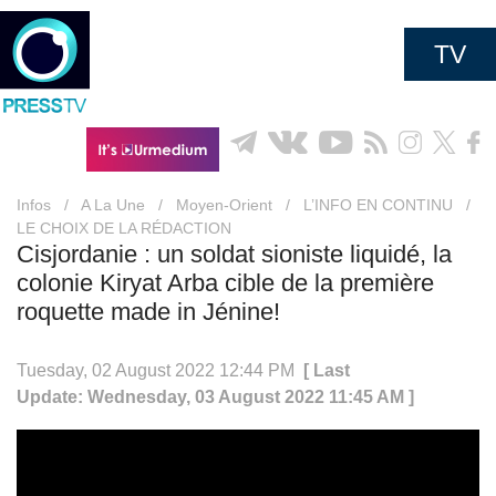
TV
Infos
/
A La Une
/
Moyen-Orient
/
L’INFO EN CONTINU
/
LE CHOIX DE LA RÉDACTION
Cisjordanie : un soldat sioniste liquidé, la
colonie Kiryat Arba cible de la première
roquette made in Jénine!
Tuesday, 02 August 2022 12:44 PM
[ Last
Update: Wednesday, 03 August 2022 11:45 AM ]