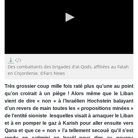
0
seconds
of
Des combattants des brigades d'al-Qods, affiliées au Fatah
2
en Cisjordenie. ©Fars News
minutes,
51
seconds
Très grossier coup mille fois raté plus qu’une au point
qu’on croirait à un piège ! Alors même que le Liban
vient de dire « non » à l’Israélien Hochstein
balayant
d’un revers de main toutes les « propositions minées »
de l’entité sioniste lesquelles visait à arnaquer le Liban
et à en pomper le gaz à Karish pour aller ensuite vers
Qana et que ce « non » l’a tellement secoué qu'il s’est
rendu en catimini en Israël pour dire au gourou