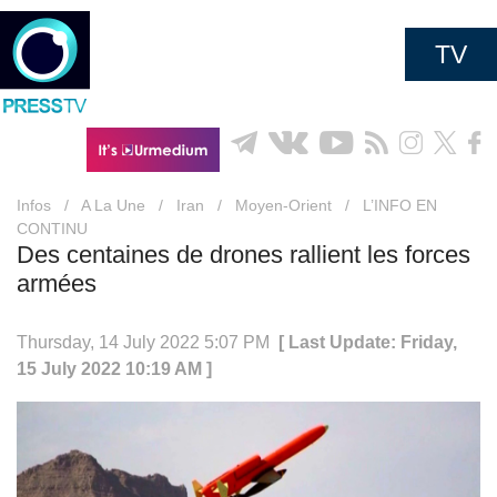
TV
Infos
/
A La Une
/
Iran
/
Moyen-Orient
/
L’INFO EN
CONTINU
Des centaines de drones rallient les forces
armées
Thursday, 14 July 2022 5:07 PM
[ Last Update: Friday,
15 July 2022 10:19 AM ]