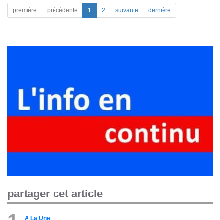
première
précédente
1
2
suivante
dernière
partager cet article
A La Une