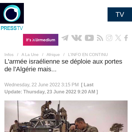
TV
Infos
/
A La Une
/
Afrique
/
L’INFO EN CONTINU
L'armée israélienne se déploie aux portes
de l'Algérie mais...
Wednesday, 22 June 2022 3:15 PM
[ Last
Update: Thursday, 23 June 2022 9:20 AM ]