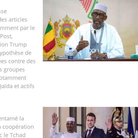
sse
es articles
amment par le
Post,
tion Trump
’hypothèse de
ées contre des
es groupes
 notamment
Qaïda et actifs
entamé la
a coopération
ec le Tchad