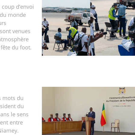
u coup d’envoi
 du monde
urs
sont venues
’atmosphère
fête du foot.
s mots du
sident du
ans le sens
ent entre
Niamey.