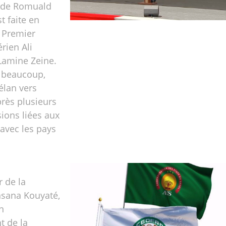
e de Romuald
t faite en
 Premier
rien Ali
amine Zeine.
ur beaucoup,
élan vers
près plusieurs
ions liées aux
avec les pays
 de la
sana Kouyaté,
n
t de la