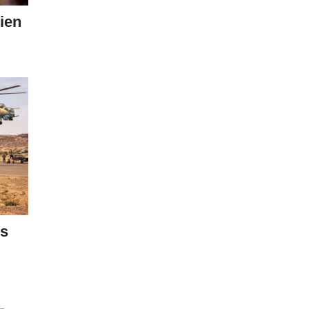
ien
es