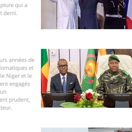
pture qui a
t demi.
eurs années de
lomatiques et
 le Niger et le
ent engagés
’un
nt prudent,
teur.