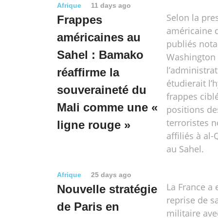
Afrique
11 days ago
Selon la pre
Frappes
américaine d
américaines au
publiés not
Sahel : Bamako
Washington 
l’administra
réaffirme la
étudierait l
souveraineté du
frappes cibl
Mali comme une «
positions d
terroristes
ligne rouge »
affiliés à al-
au Sahel.
Afrique
25 days ago
La France a 
Nouvelle stratégie
reprise de s
de Paris en
militaire av