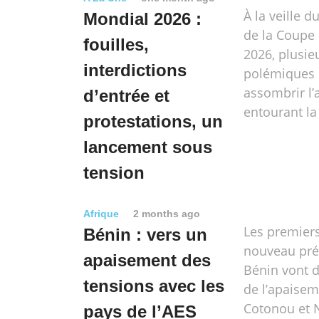
À la veille d
Mondial 2026 :
de la Coupe
fouilles,
2026, plusie
interdictions
polémiques 
assombrir l
d’entrée et
entourant la 
protestations, un
lancement sous
tension
Afrique
2 months ago
Les premier
Bénin : vers un
nouveau pré
apaisement des
Bénin vont d
tensions avec les
de l’apaisem
Cotonou et 
pays de l’AES