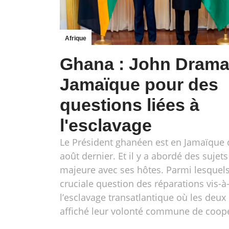
Afrique
Ghana : John Drama
Jamaïque pour des
questions liées à
l'esclavage
Le Président ghanéen est en Jamaïque 
août dernier. Et il y a abordé des sujet
majeure avec ses hôtes. Parmi lesquels i
cruciale question des réparations vis-à
l’esclavage transatlantique où les deux
affiché leur volonté commune de coopé