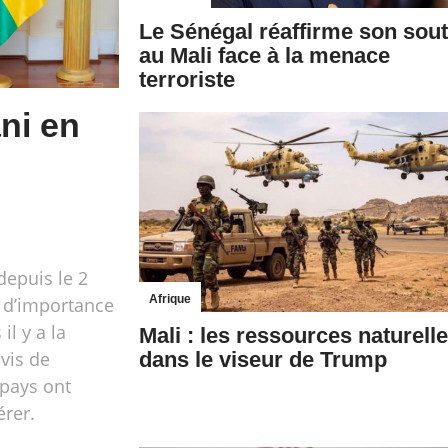
Le Sénégal réaffirme son sout
au Mali face à la menace
terroriste
ni en
depuis le 2
Afrique
s d’importance
l y a la
Mali : les ressources naturell
-vis de
dans le viseur de Trump
 pays ont
rer.