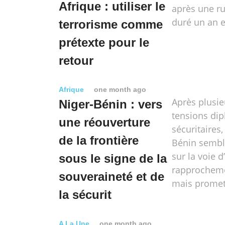
Afrique : utiliser le
après une ru
duré un an e
terrorisme comme
prétexte pour le
retour
Afrique
one month ago
Après plusi
Niger-Bénin : vers
tensions dip
une réouverture
sécuritaires,
de la frontière
Bénin sembl
sur la voie d
sous le signe de la
rapprocheme
souveraineté et de
mais promet
la sécurit
A La Une
one month ago