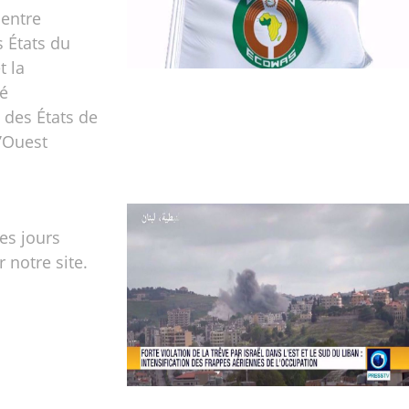
 entre
s États du
t la
é
des États de
l’Ouest
les jours
r notre site.