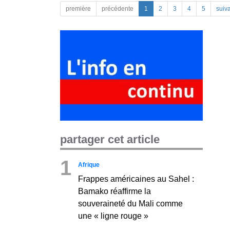
première
précédente
1
2
3
4
5
suiv
partager cet article
1
Afrique
Frappes américaines au Sahel :
Bamako réaffirme la
souveraineté du Mali comme
une « ligne rouge »