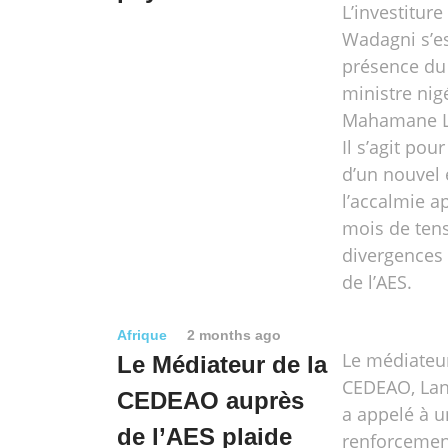
L’investitur
Wadagni s’es
présence du
ministre nigé
Mahamane L
Il s’agit po
d’un nouvel 
l’accalmie a
mois de tens
divergences 
de l’AES.
Afrique
2 months ago
Le médiateur
Le Médiateur de la
CEDEAO, Lan
CEDEAO auprès
a appelé à u
de l’AES plaide
renforcemen