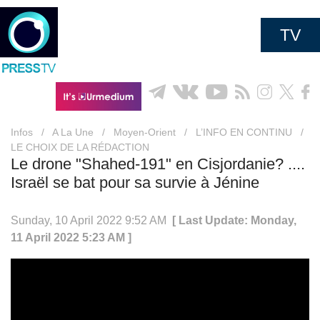
TV
Infos
/
A La Une
/
Moyen-Orient
/
L’INFO EN CONTINU
/
LE CHOIX DE LA RÉDACTION
Le drone "Shahed-191" en Cisjordanie? ....
Israël se bat pour sa survie à Jénine
Sunday, 10 April 2022 9:52 AM
[ Last Update: Monday,
11 April 2022 5:23 AM ]