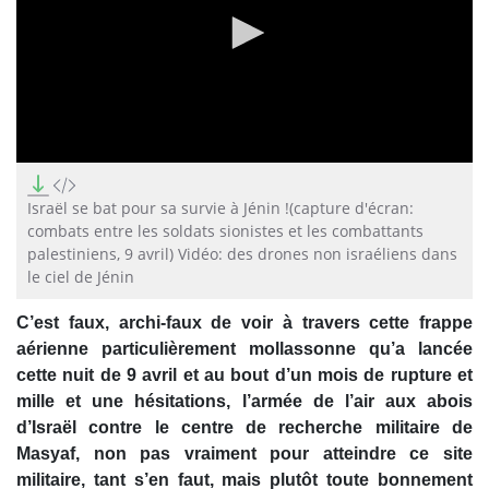
0
seconds
of
Israël se bat pour sa survie à Jénin !(capture d'écran:
7
combats entre les soldats sionistes et les combattants
seconds
palestiniens, 9 avril) Vidéo: des drones non israéliens dans
le ciel de Jénin
C’est faux, archi-faux de voir à travers cette frappe
aérienne particulièrement mollassonne qu’a lancée
cette nuit de 9 avril et au bout d’un mois de rupture et
mille et une hésitations, l’armée de l’air aux abois
d’Israël contre le centre de recherche militaire de
Masyaf, non pas vraiment pour atteindre ce site
militaire, tant s’en faut, mais plutôt toute bonnement