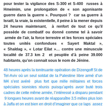
pour tester la vigilance des S-300 et S-400 russes à
Hmeimim, une prolongation de « son agonisante
guerre dans la guerre ». Pourquoi ? car sa guerre à
Israël, la vraie, la existentielle, il peine à la mener depuis
24 heures maintenant, à renfort de tout ce qu’il
possède de combatif ou donné comme tel à savoir
armée de l’air, la force terrestre et les forces spéciales
toutes unités confondues « Sayert Maktal »,
« Shaldag », « Lotar Eilat »… contre une minuscule
localité de 37.3 km 2 et peuplée d’à peine 39.000
habitants, qu’on connait sous le nom de Jénine.
48 heures après la tonitruante opération de Dizengoff St de
Tel-Aviv où un seul soldat de la Palestine libre armé d’un
M4 s’est avéré plus fort que mille militaires et forces
spéciales sionistes réunis puisqu’après avoir buté trois
cadres de cette même armée, l’intéressé a disparu pendant
9 longues heures avant de réapparaître 3.5 milles plus loin
à Jaffa et on est bien en droit d’imaginer que ce laps assez