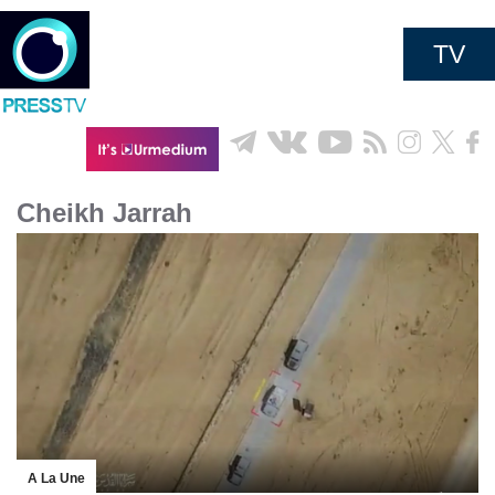
TV
Cheikh Jarrah
A La Une