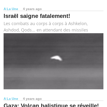
A La Une
4 years ago
Israël saigne fatalement!
Les combats au corps à corps à Ashkelon,
Ashdod, Qods... en attendant des missiles
A La Une
4 years ago
Gaza: Volcan balistique se réveille!