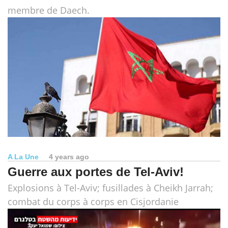
membre de Daech.
A La Une
4 years ago
Guerre aux portes de Tel-Aviv!
Explosions à Tel-Aviv; fusillades à Cheikh Jarrah;
combat du corps à corps en Cisjordanie