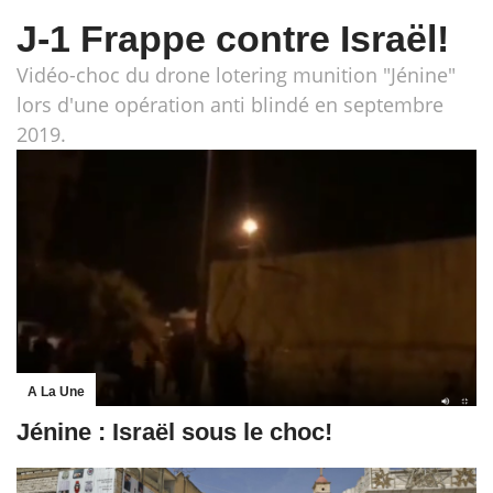
J-1 Frappe contre Israël!
Vidéo-choc du drone lotering munition "Jénine"
lors d'une opération anti blindé en septembre
2019.
A La Une
Jénine : Israël sous le choc!