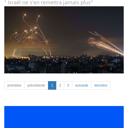
" Israël ne s'en remettra jamais plus"
première
précédente
1
2
3
suivante
dernière