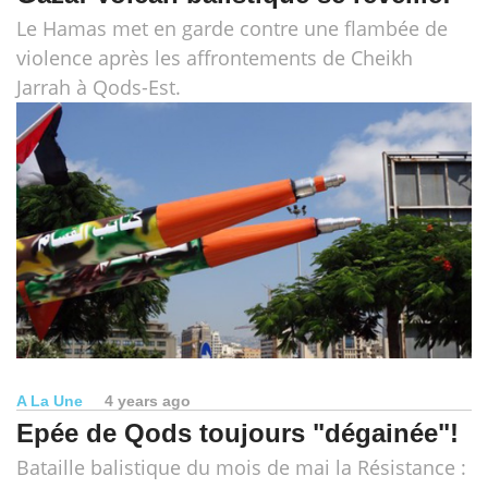
Le Hamas met en garde contre une flambée de
violence après les affrontements de Cheikh
Jarrah à Qods-Est.
A La Une
4 years ago
Epée de Qods toujours "dégainée"!
Bataille balistique du mois de mai la Résistance :