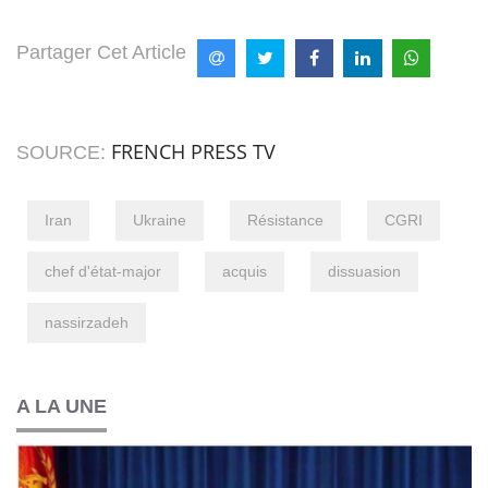
Partager Cet Article
FRENCH PRESS TV
SOURCE:
Iran
Ukraine
Résistance
CGRI
chef d'état-major
acquis
dissuasion
nassirzadeh
A LA UNE