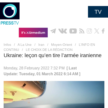
TV
Infos
/
A La Une
/
Iran
/
Moyen-Orient
/
L’INFO EN
CONTINU
/
LE CHOIX DE LA RÉDACTION
Ukraine: leçon qu’en tire l’armée iranienne
Monday, 28 February 2022 7:32 PM
[ Last
Update: Tuesday, 01 March 2022 6:14 AM ]