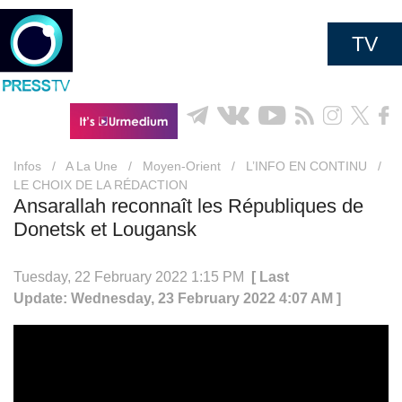
TV
Infos
/
A La Une
/
Moyen-Orient
/
L’INFO EN CONTINU
/
LE CHOIX DE LA RÉDACTION
Ansarallah reconnaît les Républiques de
Donetsk et Lougansk
Tuesday, 22 February 2022 1:15 PM
[ Last
Update: Wednesday, 23 February 2022 4:07 AM ]