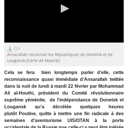
0
seconds
of
Ansarallah reconnait les Républiques de Donetsk et de
3
Lougansk (Carte de Maarib)
minutes,
7
seconds
Cela se fera bien longtemps parler d'elle, cette
reconnaissance quasi immédiate d'Ansarallah twittée
dans la nuit de lundi à mardi 22 février par Mohammad
Ali al-Houthi, président du Comité révolutionnaire
suprême yéménite, de l'indépendance de Donetsk et
Lougansk qu'a décrétée quelques heures
plutôt Poutine, quitte à mettre une fin radicale à des
semaines d'aventurisme UIS/OTAN à la porte
occidentale de la Russie que celle-ci a peut être tolérée