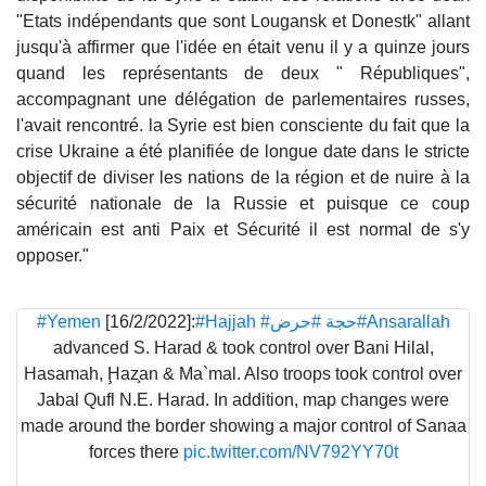
"Etats indépendants que sont Lougansk et Donestk" allant
jusqu'à affirmer que l'idée en était venu il y a quinze jours
quand les représentants de deux " Républiques",
accompagnant une délégation de parlementaires russes,
l'avait rencontré. la Syrie est bien consciente du fait que la
crise Ukraine a été planifiée de longue date dans le stricte
objectif de diviser les nations de la région et de nuire à la
sécurité nationale de la Russie et puisque ce coup
américain est anti Paix et Sécurité il est normal de s'y
opposer."
#Yemen
[16/2/2022]:
#Hajjah
#حرض
#حجة
#Ansarallah
advanced S. Harad & took control over Bani Hilal,
Hasamah, Ḩaz̧an & Ma`mal. Also troops took control over
Jabal Qufl N.E. Harad. In addition, map changes were
made around the border showing a major control of Sanaa
forces there
pic.twitter.com/NV792YY70t