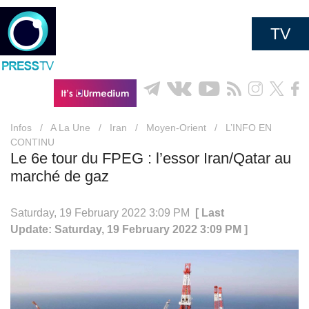
TV
Infos
/
A La Une
/
Iran
/
Moyen-Orient
/
L’INFO EN
CONTINU
Le 6e tour du FPEG : l’essor Iran/Qatar au
marché de gaz
Saturday, 19 February 2022 3:09 PM
[ Last
Update: Saturday, 19 February 2022 3:09 PM ]