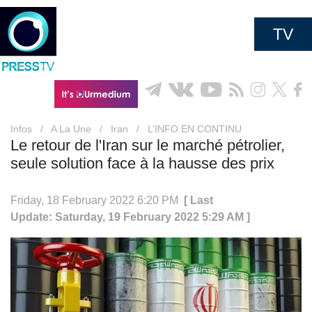
TV
Infos
/
A La Une
/
Iran
/
L’INFO EN CONTINU
Le retour de l'Iran sur le marché pétrolier,
seule solution face à la hausse des prix
Friday, 18 February 2022 6:20 PM
[ Last
Update: Saturday, 19 February 2022 5:29 AM ]