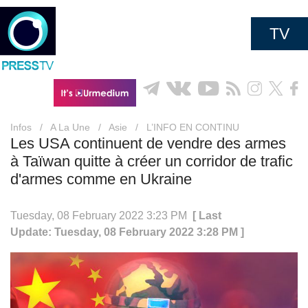
TV
Infos
/
A La Une
/
Asie
/
L’INFO EN CONTINU
Les USA continuent de vendre des armes
à Taïwan quitte à créer un corridor de trafic
d'armes comme en Ukraine
Tuesday, 08 February 2022 3:23 PM
[ Last
Update: Tuesday, 08 February 2022 3:28 PM ]