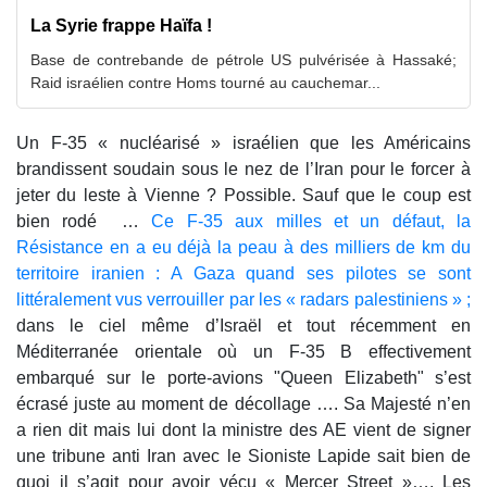
La Syrie frappe Haïfa !
Base de contrebande de pétrole US pulvérisée à Hassaké;
Raid israélien contre Homs tourné au cauchemar...
Un F-35 « nucléarisé » israélien que les Américains
brandissent soudain sous le nez de l’Iran pour le forcer à
jeter du leste à Vienne ? Possible. Sauf que le coup est
bien rodé …
Ce F-35 aux milles et un défaut, la
Résistance en a eu déjà la peau à des milliers de km du
territoire iranien : A Gaza quand ses pilotes se sont
littéralement vus verrouiller par les « radars palestiniens » ;
dans le ciel même d’Israël et tout récemment en
Méditerranée orientale où un F-35 B effectivement
embarqué sur le porte-avions "Queen Elizabeth" s’est
écrasé juste au moment de décollage …. Sa Majesté n’en
a rien dit mais lui dont la ministre des AE vient de signer
une tribune anti Iran avec le Sioniste Lapide sait bien de
quoi il s’agit pour avoir vécu « Mercer Street »…. Les