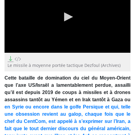
0
seconds
of
Le missile à moyenne portée tactique Dezfoul (Archives)
38
seconds
Cette bataille de domination du ciel du Moyen-Orient
que l’axe US/Israël a lamentablement perdue, assailli
qu’il est depuis 2019 de coups à missiles et à drones
assassins tantôt au Yémen et en Irak tantôt à Gaza ou
en Syrie ou encore dans le golfe Persique et qui, telle
une obsession revient au galop, chaque fois que le
chef du CentCom, est appelé à s’exprimer sur l’Iran, a
fait que le tout dernier discours du général américain,