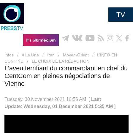
TV
Infos
/
A La Une
/
Iran
/
Moyen-Orient
/
L’INFO EN
CONTINU
/
LE CHOIX DE LA RÉDACTION
L'aveu terrifiant du commandant en chef du
CentCom en pleines négociations de
Vienne
Tuesday, 30 November 2021 10:56 AM
[ Last
Update: Wednesday, 01 December 2021 5:35 AM ]