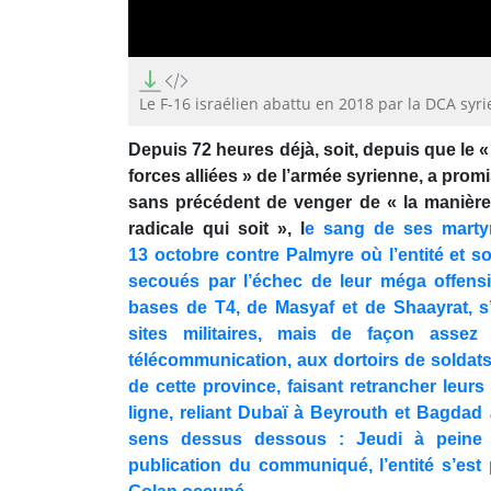
0
seconds
of
Le F-16 israélien abattu en 2018 par la DCA syr
2
minutes,
Depuis 72 heures déjà, soit, depuis que l
36
seconds
Volume
forces alliées » de l’armée syrienne, a pr
90%
sans précédent de venger de « la manière 
radicale qui soit », l
e sang de ses martyr
13 octobre contre Palmyre où l’entité et s
secoués par l’échec de leur méga offens
bases de T4, de Masyaf et de Shaayrat, s
sites militaires, mais de façon assez
télécommunication, aux dortoirs de soldat
de cette province, faisant retrancher leur
ligne, reliant Dubaï à Beyrouth et Bagdad
sens dessus dessous : Jeudi à peine 
publication du communiqué, l’entité s’est 