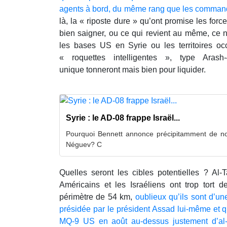
agents à bord, du même rang que les command
là, la « riposte dure » qu’ont promise les forc
bien saigner, ou ce qui revient au même, ce ne 
les bases US en Syrie ou les territoires o
« roquettes intelligentes », type Ar
unique tonneront mais bien pour liquider.
Syrie : le AD-08 frappe Israël...
Pourquoi Bennett annonce précipitamment de no
Néguev? C
Quelles seront les cibles potentielles ? Al-
Américains et les Israéliens ont trop tort d
périmètre de 54 km,
oublieux qu’ils sont d’un
présidée par le président Assad lui-même et q
MQ-9 US en août au-dessus justement d’al-T