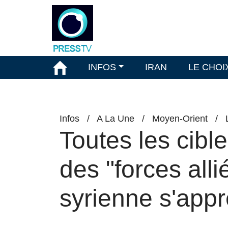
INFOS
IRAN
LE CHOI
Infos
/
A La Une
/
Moyen-Orient
/
Toutes les cibl
des "forces all
syrienne s'appr