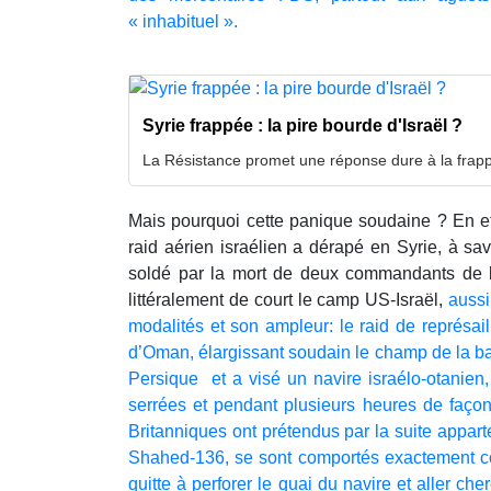
« inhabituel ».
Syrie frappée : la pire bourde d'Israël ?
La Résistance promet une réponse dure à la frap
Mais pourquoi cette panique soudaine ? En eff
raid aérien israélien a dérapé en Syrie, à savo
soldé par la mort de deux commandants de la
littéralement de court le camp US-Israël,
aussi
modalités et son ampleur: le raid de représai
d’Oman, élargissant soudain le champ de la bat
Persique et a visé un navire israélo-otanien
serrées et pendant plusieurs heures de faço
Britanniques ont prétendus par la suite apparte
Shahed-136, se sont comportés exactement 
quitte à perforer le quai du navire et aller ch