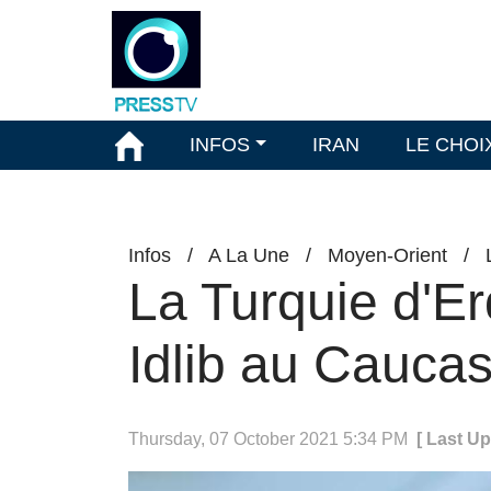
INFOS
IRAN
LE CHOI
Infos
/
A La Une
/
Moyen-Orient
/
La Turquie d'E
Idlib au Cauca
Thursday, 07 October 2021 5:34 PM
[ Last U