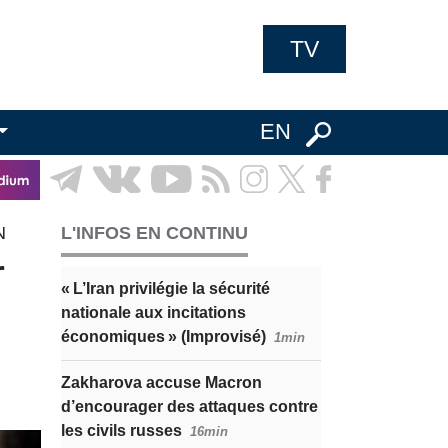
TV
EN
N
L'INFOS EN CONTINU
r
« L’Iran privilégie la sécurité
nationale aux incitations
économiques » (Improvisé)
1min
Zakharova accuse Macron
d’encourager des attaques contre
les civils russes
16min