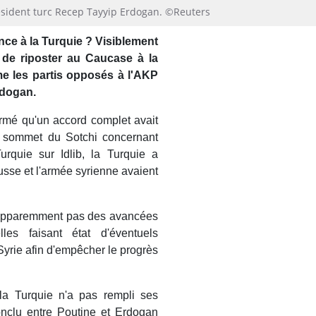
résident turc Recep Tayyip Erdogan. ©Reuters
nce à la Turquie ? Visiblement
de riposter au Caucase à la
e les partis opposés à l'AKP
rdogan.
rmé qu'un accord complet avait
u sommet du Sotchi concernant
urquie sur Idlib, la Turquie a
usse et l'armée syrienne avaient
t apparemment pas des avancées
es faisant état d'éventuels
Syrie afin d'empêcher le progrès
a Turquie n'a pas rempli ses
onclu entre Poutine et Erdogan