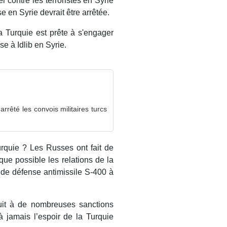
r contre les terroristes en Syrie
e en Syrie devrait être arrêtée.
a Turquie est prête à s'engager
e à Idlib en Syrie.
rêté les convois militaires turcs
urquie ? Les Russes ont fait de
 que possible les relations de la
 de défense antimissile S-400 à
it à de nombreuses sanctions
 jamais l’espoir de la Turquie