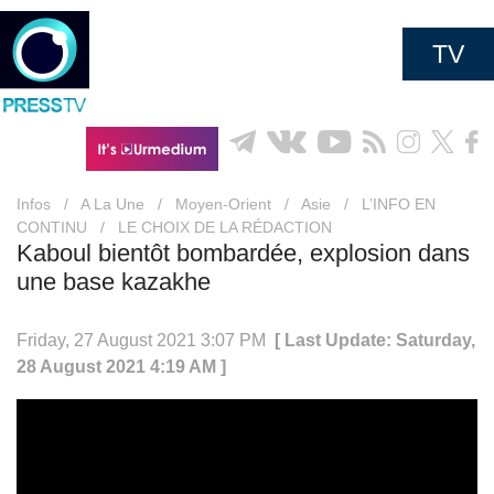
TV
Infos
/
A La Une
/
Moyen-Orient
/
Asie
/
L’INFO EN
CONTINU
/
LE CHOIX DE LA RÉDACTION
Kaboul bientôt bombardée, explosion dans
une base kazakhe
Friday, 27 August 2021 3:07 PM
[ Last Update: Saturday,
28 August 2021 4:19 AM ]