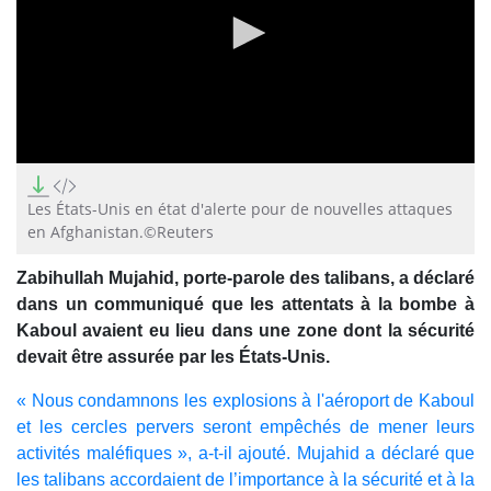
0
seconds
of
Les États-Unis en état d'alerte pour de nouvelles attaques
25
en Afghanistan.©Reuters
seconds
Zabihullah Mujahid, porte-parole des talibans, a déclaré
dans un communiqué que les attentats à la bombe à
Kaboul avaient eu lieu dans une zone dont la sécurité
devait être assurée par les États-Unis.
« Nous condamnons les explosions à l'aéroport de Kaboul
et les cercles pervers seront empêchés de mener leurs
activités maléfiques », a-t-il ajouté. Mujahid a déclaré que
les talibans accordaient de l’importance à la sécurité et à la