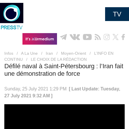
TV
Infos
/
A La Une
/
Iran
/
Moyen-Orient
/
L’INFO EN
CONTINU
/
LE CHOIX DE LA RÉDACTION
Défilé naval à Saint-Pétersbourg : l’Iran fait
une démonstration de force
Sunday, 25 July 2021 1:29 PM
[ Last Update: Tuesday,
27 July 2021 9:32 AM ]