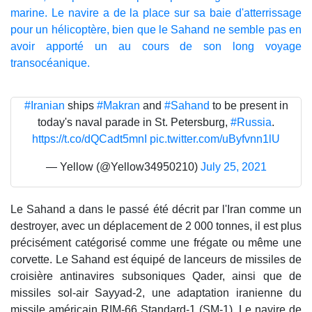
marine. Le navire a de la place sur sa baie d'atterrissage
pour un hélicoptère, bien que le Sahand ne semble pas en
avoir apporté un au cours de son long voyage
transocéanique.
#Iranian
ships
#Makran
and
#Sahand
to be present in
today's naval parade in St. Petersburg,
#Russia
.
https://t.co/dQCadt5mnI
pic.twitter.com/uByfvnn1lU
— Yellow (@Yellow34950210)
July 25, 2021
Le Sahand a dans le passé été décrit par l'Iran comme un
destroyer, avec un déplacement de 2 000 tonnes, il est plus
précisément catégorisé comme une frégate ou même une
corvette. Le Sahand est équipé de lanceurs de missiles de
croisière antinavires subsoniques Qader, ainsi que de
missiles sol-air Sayyad-2, une adaptation iranienne du
missile américain RIM-66 Standard-1 (SM-1). Le navire de