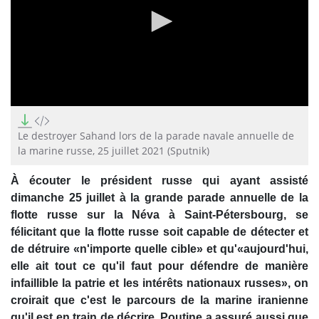
0
seconds
of
Le destroyer Sahand lors de la parade navale annuelle de
0
la marine russe, 25 juillet 2021 (Sputnik)
seconds
À écouter le président russe qui ayant assisté
dimanche 25 juillet à la grande parade annuelle de la
flotte russe sur la Néva à Saint-Pétersbourg, se
félicitant que la flotte russe soit capable de détecter et
de détruire «n'importe quelle cible» et qu'«aujourd'hui,
elle ait tout ce qu'il faut pour défendre de manière
infaillible la patrie et les intérêts nationaux russes», on
croirait que c'est le parcours de la marine iranienne
qu'il est en train de décrire. Poutine a assuré aussi que