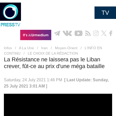
TV
Infos
/
A La Une
/
Iran
/
Moyen-Orient
/
L’INFO EN
CONTINU
/
LE CHOIX DE LA RÉDACTION
La Résistance ne laissera pas le Liban
crever, fût-ce au prix d'une méga bataille
Saturday, 24 July 2021 1:46 PM
[ Last Update: Sunday,
25 July 2021 3:01 AM ]