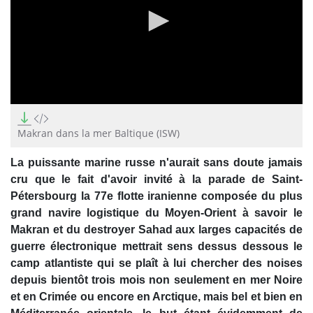
0
seconds
of
Makran dans la mer Baltique (ISW)
1
minute,
La puissante marine russe n'aurait sans doute jamais
53
seconds
cru que le fait d'avoir invité à la parade de
Saint-
Pétersbourg la 77e flotte iranienne composée du plus
grand navire logistique du Moyen-Orient à savoir le
Makran et du destroyer Sahad aux larges capacités de
guerre électronique mettrait sens dessus dessous le
camp atlantiste qui se plaît à lui chercher des noises
depuis bientôt trois mois non seulement en mer Noire
et en Crimée ou encore en Arctique, mais bel et bien en