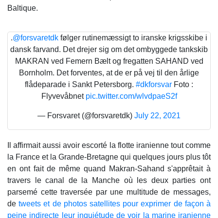
Baltique.
.
@forsvaretdk
følger rutinemæssigt to iranske krigsskibe i
dansk farvand. Det drejer sig om det ombyggede tankskib
MAKRAN ved Femern Bælt og fregatten SAHAND ved
Bornholm. Det forventes, at de er på vej til den årlige
flådeparade i Sankt Petersborg.
#dkforsvar
Foto :
Flyvevåbnet
pic.twitter.com/wlvdpaeS2f
— Forsvaret (@forsvaretdk)
July 22, 2021
Il affirmait aussi avoir escorté la flotte iranienne tout comme
la France et la Grande-Bretagne qui quelques jours plus tôt
en ont fait de même quand Makran-Sahand s'apprêtait à
travers le canal de la Manche où les deux parties ont
parsemé cette traversée par une multitude de messages,
de
tweets et de photos satellites pour exprimer de façon à
peine indirecte leur inquiétude de voir la marine iranienne