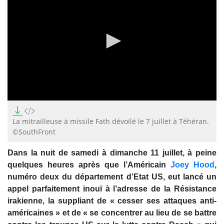
0
seconds
of
La mitrailleuse à missile Fath dévoilé le 7 juillet à Téhéran.
3
©SouthFront
minutes,
4
seconds
Dans la nuit de samedi à dimanche 11 juillet, à peine
quelques heures après que l’Américain
Joey Hood
,
numéro deux du département d’Etat US, eut lancé un
appel parfaitement inouï à l’adresse de la Résistance
irakienne, la suppliant de « cesser ses attaques anti-
américaines » et de « se concentrer au lieu de se battre