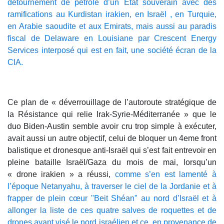
détournement de pétrole d’un Etat souverain avec des
ramifications au Kurdistan irakien, en Israël , en Turquie,
en Arabie saoudite et aux Emirats, mais aussi au paradis
fiscal de Delaware en Louisiane par Crescent Energy
Services interposé qui est en fait, une société écran de la
CIA.
Ce plan de « déverrouillage de l’autoroute stratégique de
la Résistance qui relie Irak-Syrie-Méditerranée » que le
duo Biden-Austin semble avoir cru trop simple à exécuter,
avait aussi un autre objectif, celui de bloquer un 4eme front
balistique et dronesque anti-Israël qui s’est fait entrevoir en
pleine bataille Israël/Gaza du mois de mai, lorsqu’un
« drone irakien » a réussi,
comme s’en est lamenté à
l’époque Netanyahu, à traverser le ciel de la Jordanie et à
frapper de plein cœur "Beit Shéan" au nord d’Israël et à
allonger la liste de ces quatre salves de roquettes et de
drones ayant visé le nord israélien et ce, en provenance de