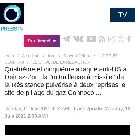
TV
Infos
/
A La Une
/
Iran
/
Moyen-Orient
/
L’INFO EN
CONTINU
/
LE CHOIX DE LA RÉDACTION
Quatrième et cinquième attaque anti-US à
Deir ez-Zor : la "mitrailleuse à missile" de
la Résistance pulvérise à deux reprises le
site de pillage du gaz Connoco ....
Sunday, 11 July 2021 9:24 AM
[ Last Update: Monday, 12
July 2021 2:39 AM ]