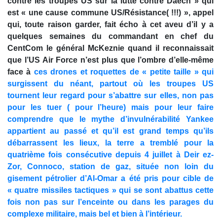
contre les troupes US sur la lutte contre Daech » qui
est « une cause commune US/Résistance( !!!) », appel
qui, toute raison garder, fait écho à cet aveu d’il y a
quelques semaines du commandant en chef du
CentCom le général McKeznie quand il reconnaissait
que l’US Air Force n’est plus que l’ombre d’elle-même
face à
ces drones et roquettes de « petite taille » qui
surgissent du néant, partout où les troupes US
tournent leur regard pour s’abattre sur elles, non pas
pour les tuer ( pour l’heure) mais pour leur faire
comprendre que le mythe d’invulnérabilité Yankee
appartient au passé et qu’il est grand temps qu’ils
débarrassent les lieux, la terre a tremblé pour la
quatrième fois consécutive depuis 4 juillet à Deir ez-
Zor, Connoco, station de gaz, située non loin du
gisement pétrolier d’Al-Omar a été pris pour cible de
« quatre missiles tactiques » qui se sont abattus cette
fois non pas sur l’enceinte ou dans les parages du
complexe militaire, mais bel et bien à l’intérieur.