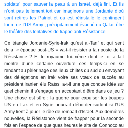
soldats" pour sauver la peau à un Israël, déjà fini. Et ils
n’ont pas tellement tort car imaginons une Jordanie d’où
sont retirés les Patriot et où est réinstallé le contingent
lourd de l’US Army , précipitamment évacué du Qatar, être
le théâtre des tentatives de frappe anti-Résistance
Ce triangle Jordanie-Syrie-Irak qu’est al-Tanf et qui sent
déjà « époque post-US » va-t-il résister à la riposte de la
Résistance ? Et le royaume lui-même dont le roi a fait
montre d’une certaine ouverture ces temps-ci en se
rendant au pèlerinage des lieux chiites du sud ou envoyant
des délégations en Irak voire ses vœux de succès au
président iranien élu Raïssi a-t-il une quelconque idée sur
quel chemin il s’engage en acceptant d’être dans ce jeu ?
Une chose est sûre : la guerre pour expulser les troupes
US en Irak et en Syrie pourrait déborder surtout si l’US
Army tient à jouer le rôle de rempart d’Israël. Aux dernières
nouvelles, la Résistance vient de frapper pour la seconde
fois en l'espace de quelques heures le site de Connoco au