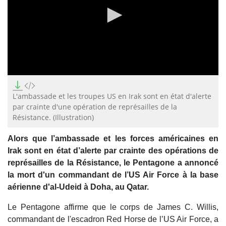
0
seconds
of
L'ambassade et les troupes US en Irak sont en état d'alerte
18
par crainte d'une opération de représailles de la
seconds
Résistance. (Illustration)
Alors que l’ambassade et les forces américaines en
Irak sont en état d’alerte par crainte des opérations de
représailles de la Résistance, le Pentagone a annoncé
la mort d'un commandant de l’US Air Force à la base
aérienne d'al-Udeid à Doha, au Qatar.
Le Pentagone affirme que le corps de James C. Willis,
commandant de l'escadron Red Horse de l’US Air Force, a