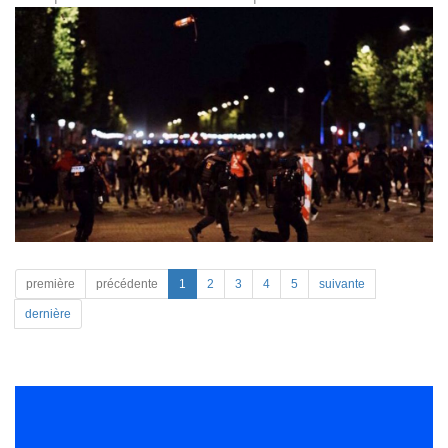
première
précédente
1
2
3
4
5
suivante
dernière