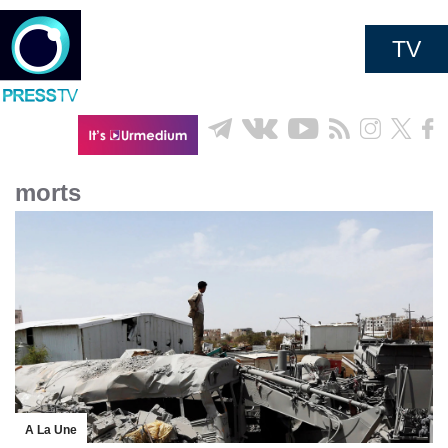
TV
morts
A La Une