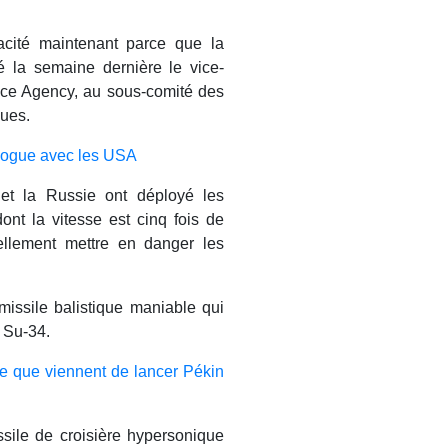
acité maintenant parce que la
é la semaine dernière le vice-
ence Agency, au sous-comité des
ques.
alogue avec les USA
et la Russie ont déployé les
nt la vitesse est cinq fois de
ellement mettre en danger les
issile balistique maniable qui
t Su-34.
re que viennent de lancer Pékin
sile de croisière hypersonique