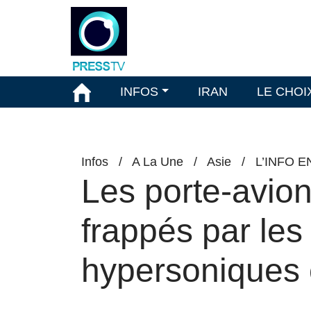
INFOS
IRAN
LE CHOI
Infos
/
A La Une
/
Asie
/
L’INFO 
Les porte-avion
frappés par les
hypersoniques 