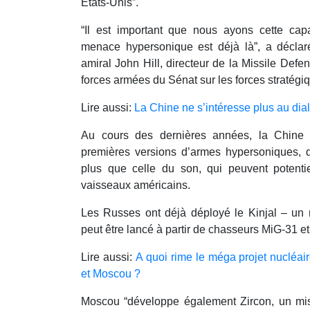
États-Unis”.
“Il est important que nous ayons cette cap
menace hypersonique est déjà là”, a déclar
amiral John Hill, directeur de la Missile Def
forces armées du Sénat sur les forces stratégi
Lire aussi:
La Chine ne s’intéresse plus au di
Au cours des dernières années, la Chine 
premières versions d’armes hypersoniques, do
plus que celle du son, qui peuvent potenti
vaisseaux américains.
Les Russes ont déjà déployé le Kinjal – un m
peut être lancé à partir de chasseurs MiG-31 e
Lire aussi:
A quoi rime le méga projet nucléai
et Moscou ?
Moscou “développe également Zircon, un mis