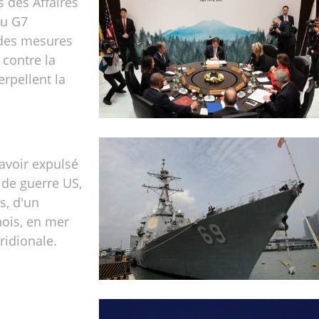
s des Affaires
du G7
des mesures
 contre la
erpellent la
 avoir expulsé
 de guerre US,
s, d'un
nois, en mer
ridionale.