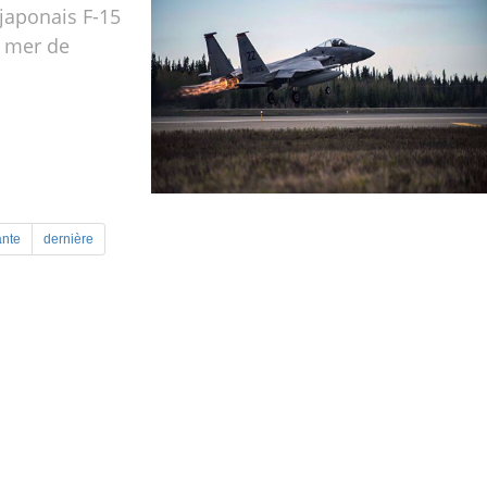
japonais F-15
n mer de
ante
dernière