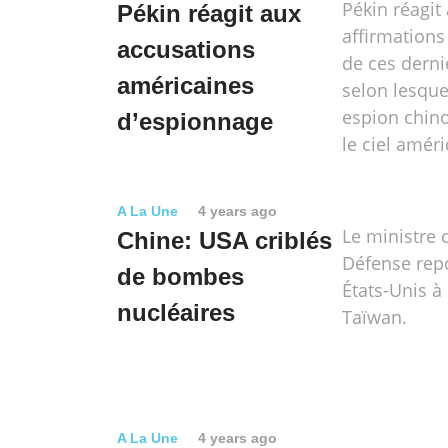
Pékin réagit
Pékin réagit aux
affirmations
accusations
de ces derni
américaines
selon lesque
espion chin
d’espionnage
le ciel améri
A La Une
4 years ago
Le ministre 
Chine: USA criblés
Défense rep
de bombes
États-Unis à
nucléaires
Taïwan.
A La Une
4 years ago