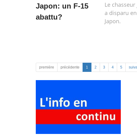
Le chasseur 
Japon: un F-15
a disparu e
abattu?
Japon.
première
précédente
1
2
3
4
5
suiv