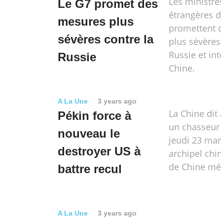
Les ministre
Le G7 promet des
étrangères 
mesures plus
promettent 
sévères contre la
plus sévères
Russie et int
Russie
Chine.
A La Une
3 years ago
La Chine dit
Pékin force à
un chasseur
nouveau le
jeudi 23 mar
destroyer US à
archipel chi
de Chine mé
battre recul
A La Une
3 years ago