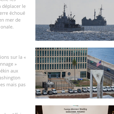
à déplacer le
uerre échoué
 en mer de
ionale.
ions sur la «
onnage »
Pékin aux
ashington
ées mais pas