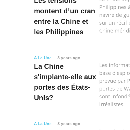
Les tensions
Philippines 
montent d’un cran
navire de g
entre la Chine et
sur un récif
Chine mérid
les Philippines
A La Une
3 years ago
Les informat
La Chine
base d'espi
s'implante-elle aux
prévue par 
portes des États-
portes de W
sont infond
Unis?
irréalistes.
A La Une
3 years ago