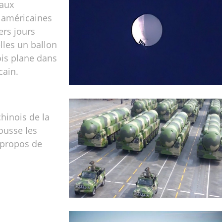
 aux
 américaines
ers jours
lles un ballon
ois plane dans
cain.
chinois de la
ousse les
 propos de