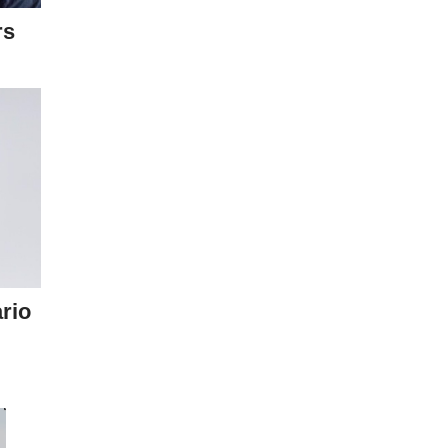
rs
ario