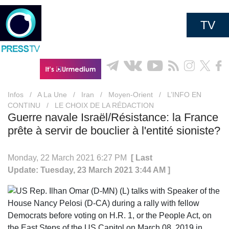
TV
Infos
/
A La Une
/
Iran
/
Moyen-Orient
/
L’INFO EN
CONTINU
/
LE CHOIX DE LA RÉDACTION
Guerre navale Israël/Résistance: la France
prête à servir de bouclier à l'entité sioniste?
Monday, 22 March 2021 6:27 PM
[ Last
Update: Tuesday, 23 March 2021 3:44 AM ]