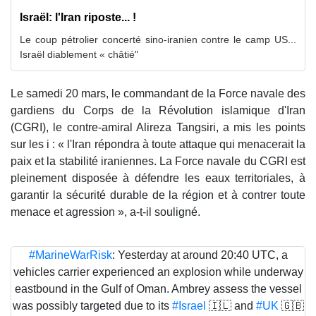
Israël: l'Iran riposte... !
Le coup pétrolier concerté sino-iranien contre le camp US...
Israël diablement « châtié"
Le samedi 20 mars, le commandant de la Force navale des
gardiens du Corps de la Révolution islamique d'Iran
(CGRI), le contre-amiral Alireza Tangsiri, a mis les points
sur les i : « l'Iran répondra à toute attaque qui menacerait la
paix et la stabilité iraniennes. La Force navale du CGRI est
pleinement disposée à défendre les eaux territoriales, à
garantir la sécurité durable de la région et à contrer toute
menace et agression », a-t-il souligné.
#MarineWarRisk
: Yesterday at around 20:40 UTC, a
vehicles carrier experienced an explosion while underway
eastbound in the Gulf of Oman. Ambrey assess the vessel
was possibly targeted due to its
#Israel
🇮🇱 and
#UK
🇬🇧