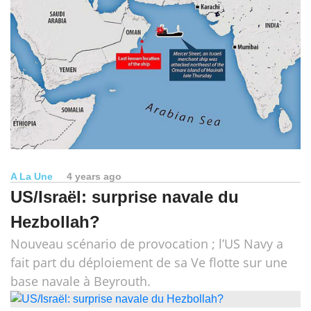
A La Une
4 years ago
US/Israël: surprise navale du
Hezbollah?
Nouveau scénario de provocation ; l’US Navy a
fait part du déploiement de sa Ve flotte sur une
base navale à Beyrouth.