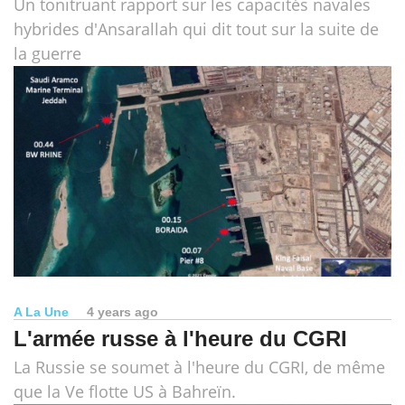
Un tonitruant rapport sur les capacités navales
hybrides d'Ansarallah qui dit tout sur la suite de
la guerre
A La Une
4 years ago
L'armée russe à l'heure du CGRI
La Russie se soumet à l'heure du CGRI, de même
que la Ve flotte US à Bahreïn.