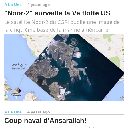
A La Une
4 years ago
"Noor-2" surveille la Ve flotte US
Le satellite Noor-2 du CGRI publie une image de
la cinquième base de la marine américaine
A La Une
4 years ago
Coup naval d'Ansarallah!