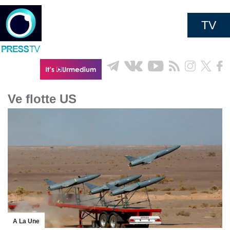
TV
Ve flotte US
A La Une