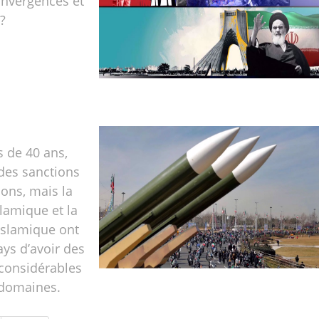
onvergences et
?
 de 40 ans,
 des sanctions
ions, mais la
slamique et la
islamique ont
ys d’avoir des
 considérables
 domaines.