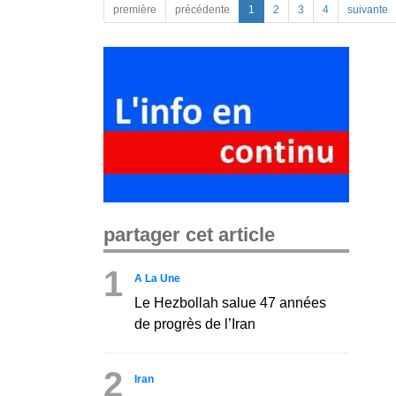
première
précédente
1
2
3
4
suivante
partager cet article
1
A La Une
Le Hezbollah salue 47 années
de progrès de l’Iran
2
Iran