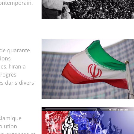
ontemporain.
 de quarante
tions
es, l’Iran a
progrès
s dans divers
islamique
olution