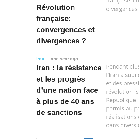
française: c
Révolution
divergences 
française:
convergences et
divergences ?
Iran
one year ago
Pendant plus
Iran : la résistance
l’Iran a subi
et les progrès
et des press
d’une nation face
révolution i
République 
à plus de 40 ans
permis au pa
de sanctions
réalisations
dans divers