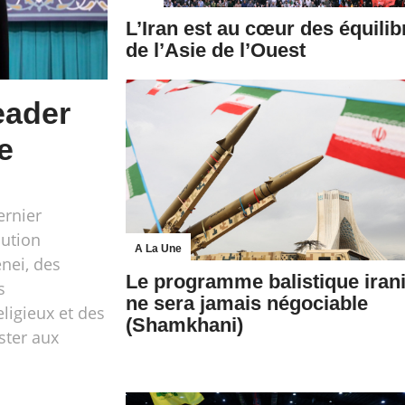
L’Iran est au cœur des équilib
de l’Asie de l’Ouest
eader
e
ernier
ution
A La Une
nei, des
Le programme balistique iran
s
ne sera jamais négociable
eligieux et des
(Shamkhani)
ster aux