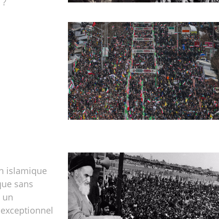
 ?
n islamique
que sans
 un
exceptionnel