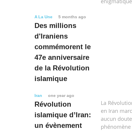
énigmatique
A La Une
5 months ago
Des millions
d'Iraniens
commémorent le
47e anniversaire
de la Révolution
islamique
Iran
one year ago
La Révolutio
Révolution
en Iran mar
islamique d’Iran:
aucun doute
un évènement
phénomène 