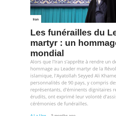
Iran
Les funérailles du L
martyr : un hommag
mondial
Alors que l’Iran s’apprête à rendre un d
hommage au Leader martyr de la Révol
islamique, l'Ayatollah Seyyed Ali Khame
personnalités de 90 pays, y compris de
représentants, d'éminents dignitaires r
érudits, ont exprimé leur volonté d'assi
cérémonies de funérailles.
A La Une
5 months ago