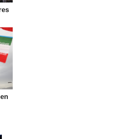
res
ien