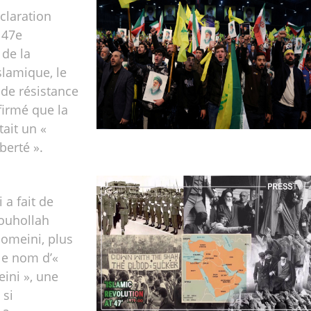
claration
 47e
 de la
slamique, le
e résistance
ffirmé que la
tait un «
berté ».
 a fait de
Rouhollah
omeini, plus
le nom d’«
ni », une
 si