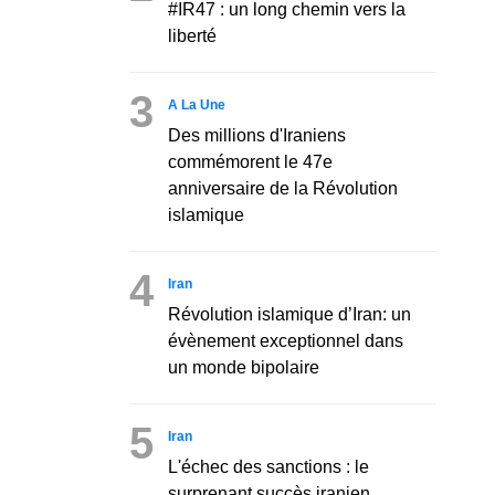
#IR47 : un long chemin vers la
liberté
3
A La Une
Des millions d'Iraniens
commémorent le 47e
anniversaire de la Révolution
islamique
4
Iran
Révolution islamique d’Iran: un
évènement exceptionnel dans
un monde bipolaire
5
Iran
L'échec des sanctions : le
surprenant succès iranien