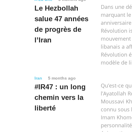
Dans une dé
Le Hezbollah
marquant le
salue 47 années
anniversaire
de progrès de
Révolution i
mouvement d
l’Iran
libanais a a
Révolution é
modèle de li
Iran
5 months ago
Qu’est-ce qui
#IR47 : un long
l’Ayatollah 
chemin vers la
Moussavi Kh
liberté
connu sous 
Imam Khomei
personnalité