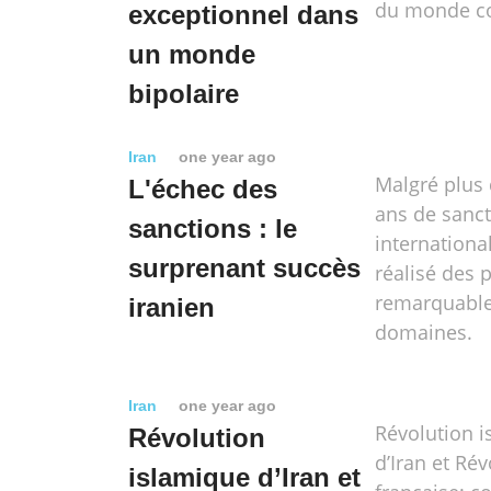
du monde c
exceptionnel dans
un monde
bipolaire
Iran
one year ago
Malgré plus
L'échec des
ans de sanc
sanctions : le
international
surprenant succès
réalisé des 
remarquable
iranien
domaines.
Iran
one year ago
Révolution 
Révolution
d’Iran et Rév
islamique d’Iran et