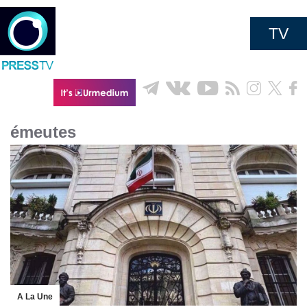
TV
émeutes
A La Une