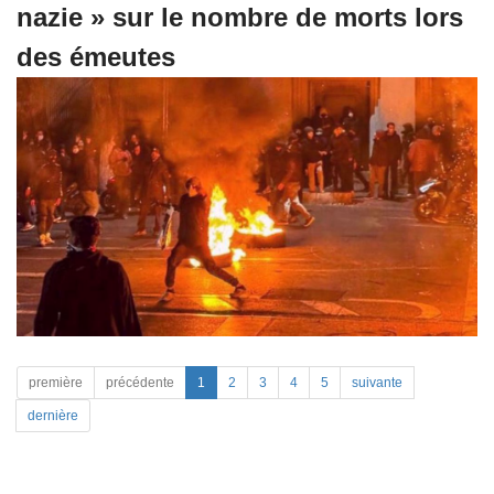
nazie » sur le nombre de morts lors
des émeutes
première
précédente
1
2
3
4
5
suivante
dernière