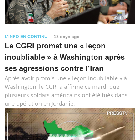
L’INFO EN CONTINU
18 days ago
Le CGRI promet une « leçon
inoubliable » à Washington après
ses agressions contre l’Iran
Après avoir promis une « leçon inoubliable » à
Washington, le CGRI a affirmé ce mardi que
plusieurs soldats américains ont été tués dans
une opération en Jordanie.