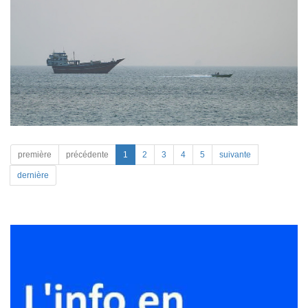
première
précédente
1
2
3
4
5
suivante
dernière