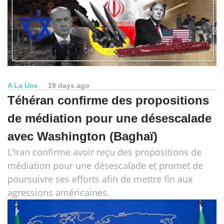
A La Une
19 days ago
Téhéran confirme des propositions
de médiation pour une désescalade
avec Washington (Baghaï)
L’Iran confirme avoir reçu des propositions de
médiation pour une désescalade et promet de
poursuivre ses efforts afin de mettre fin aux
agressions américaines.