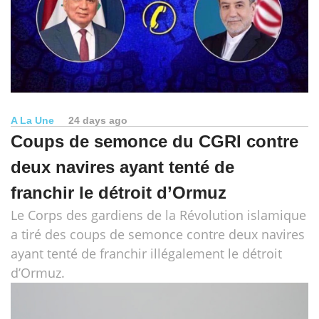
A La Une
24 days ago
Coups de semonce du CGRI contre
deux navires ayant tenté de
franchir le détroit d’Ormuz
Le Corps des gardiens de la Révolution islamique
a tiré des coups de semonce contre deux navires
ayant tenté de franchir illégalement le détroit
d’Ormuz.