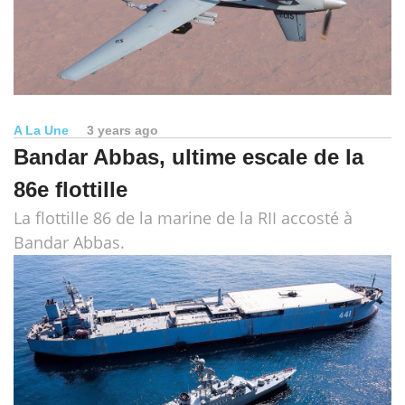
A La Une
3 years ago
Bandar Abbas, ultime escale de la
86e flottille
La flottille 86 de la marine de la RII accosté à
Bandar Abbas.