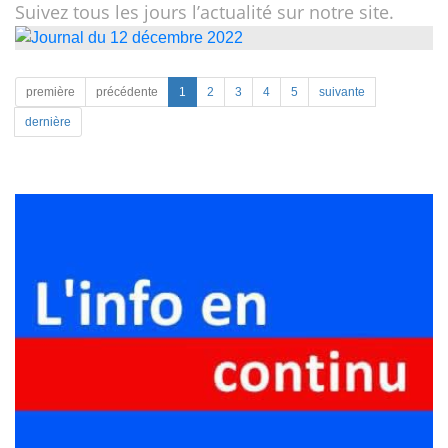
Suivez tous les jours l’actualité sur notre site.
première
précédente
1
2
3
4
5
suivante
dernière