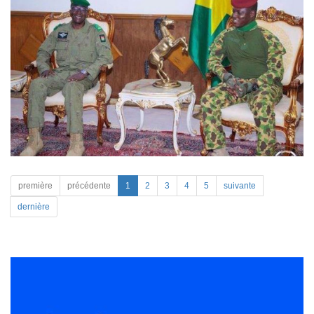
première
précédente
1
2
3
4
5
suivante
dernière