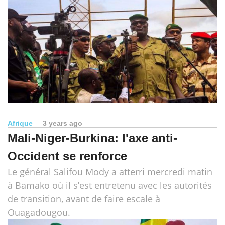
Afrique
3 years ago
Mali-Niger-Burkina: l'axe anti-
Occident se renforce
Le général Salifou Mody a atterri mercredi matin
à Bamako où il s’est entretenu avec les autorités
de transition, avant de faire escale à
Ouagadougou.