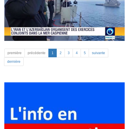
première
précédente
1
2
3
4
5
suivante
dernière