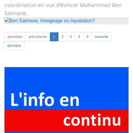
coordination en vue d’évincer Mohammed Ben
Salmane.
première
précédente
1
2
3
4
5
suivante
dernière