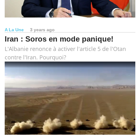
A La Une
3 years ago
Iran : Soros en mode panique!
L'Albanie renonce à activer l'article 5 de l'Otan
contre l'Iran. Pourquoi?