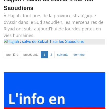
Saoudiens
À Hajjah, tout près de la province stratégique
d’Assir dans le Sud saoudien, les mercenaires de
Riyad ont subi aujourd’hui de lourdes pertes en
vies humaines.
première
précédente
1
2
suivante
dernière