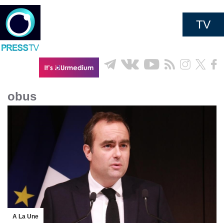
TV
obus
A La Une