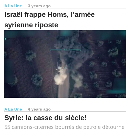
A La Une
3 years ago
Israël frappe Homs, l'armée
syrienne riposte
A La Une
4 years ago
Syrie: la casse du siècle!
55 camions-citernes bourrés de pétrole détourné