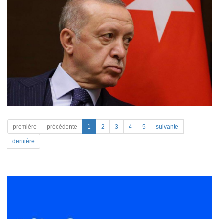
première
précédente
1
2
3
4
5
suivante
dernière