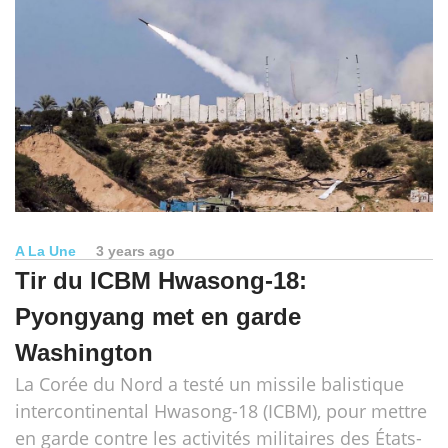
A La Une
3 years ago
Tir du ICBM Hwasong-18:
Pyongyang met en garde
Washington
La Corée du Nord a testé un missile balistique
intercontinental Hwasong-18 (ICBM), pour mettre
en garde contre les activités militaires des États-