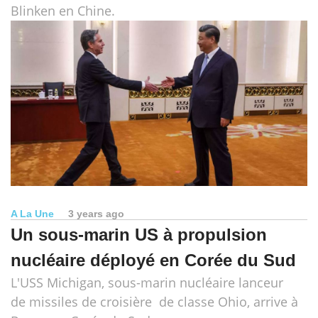
Blinken en Chine.
A La Une
3 years ago
Un sous-marin US à propulsion
nucléaire déployé en Corée du Sud
L'USS Michigan, sous-marin nucléaire lanceur
de missiles de croisière de classe Ohio, arrive à