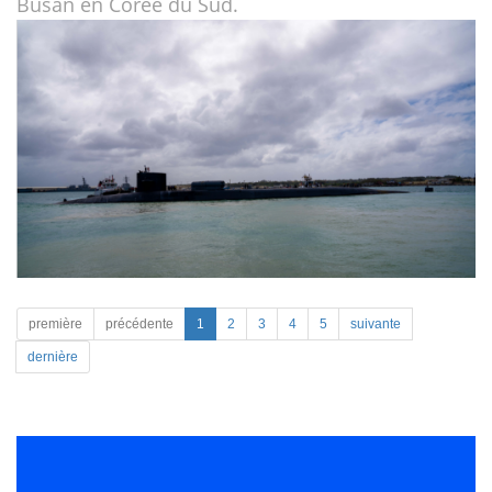
Busan en Corée du Sud.
première
précédente
1
2
3
4
5
suivante
dernière