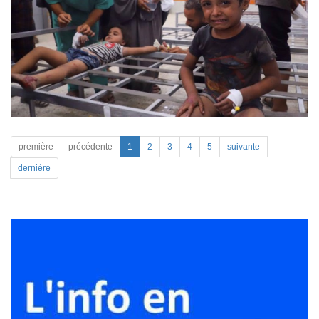
première
précédente
1
2
3
4
5
suivante
dernière