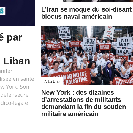
L’Iran se moque du soi-disant
blocus naval américain
é par
u Liban
nifer
lisée en santé
A La Une
ew York. Son
New York : des dizaines
, défenseure
d’arrestations de militants
édico-légale
demandant la fin du soutien
militaire américain