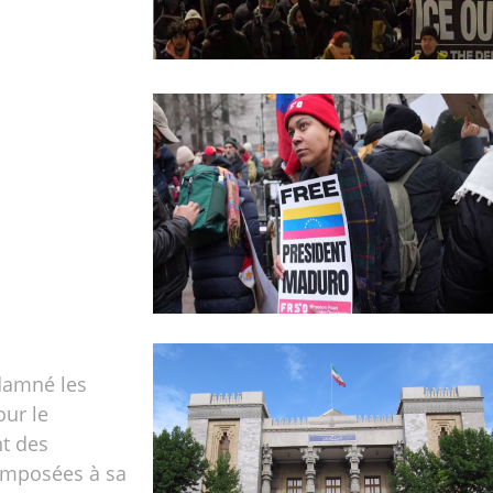
damné les
our le
t des
 imposées à sa