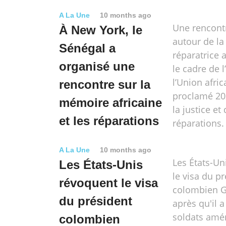
A La Une
10 months ago
Une rencont
À New York, le
autour de la 
Sénégal a
réparatrice 
organisé une
le cadre de l’
l’Union afric
rencontre sur la
proclamé 20
mémoire africaine
la justice et
et les réparations
réparations.
A La Une
10 months ago
Les États-Un
Les États-Unis
le visa du p
révoquent le visa
colombien G
du président
après qu'il a
soldats amé
colombien