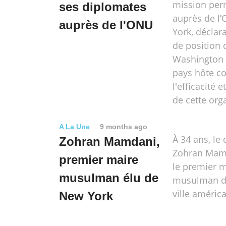
mission pe
ses diplomates
auprès de l
auprès de l'ONU
York, déclar
de position 
Washington 
pays hôte 
l'efficacité e
de cette org
A La Une
9 months ago
À 34 ans, le
Zohran Mamdani,
Zohran Mamd
premier maire
le premier m
musulman élu de
musulman d
ville américa
New York