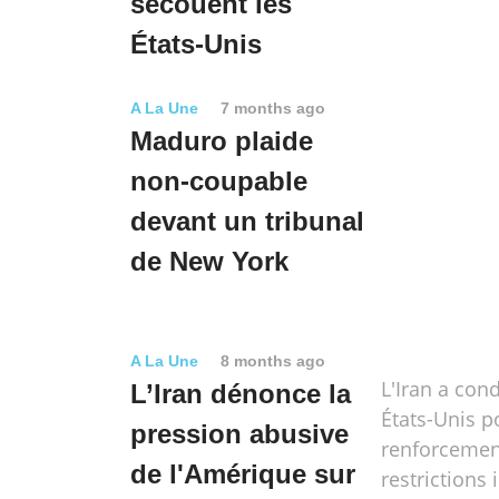
secouent les
États-Unis
A La Une
7 months ago
Maduro plaide
non-coupable
devant un tribunal
de New York
A La Une
8 months ago
L'Iran a con
L’Iran dénonce la
États-Unis p
pression abusive
renforcemen
de l'Amérique sur
restrictions