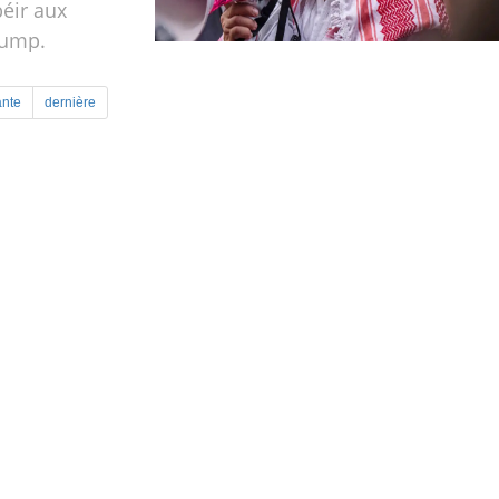
éir aux
rump.
ante
dernière