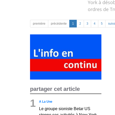
York à désob
ordres de T
première
précédente
1
2
3
4
5
suiv
partager cet article
1
A La Une
Le groupe sioniste Betar US
stoppe ses activités à New York