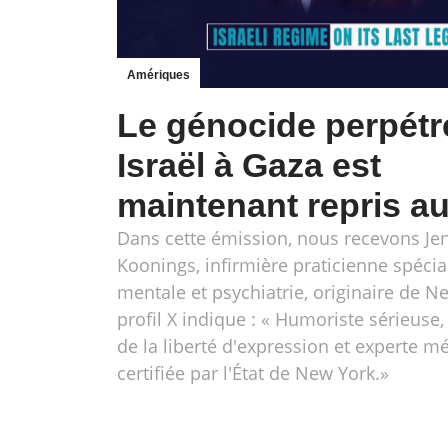
Amériques
Le génocide perpétr
Israël à Gaza est
maintenant repris a
Dans cette émission, nous recevons Jen
Koonings, infirmière praticienne spécia
mentale et psychiatrie, originaire de N
profil X indique : « Humoriste sérieuse
de la liberté d'expression et experte m
certifiée par l'État de New York.»