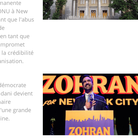
rmanente
’ONU à New
ant que l'abus
de
en tant que
compromet
t la crédibilité
anisation.
 démocrate
ani devient
aire
'une grande
ine.