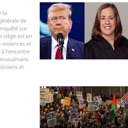
 la
générale de
enquêté sur
e siège est en
« violences et
à l'encontre
s musulmans,
stiniens et