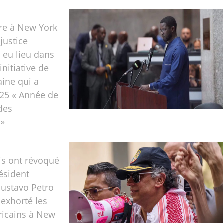
re à New York
justice
a eu lieu dans
initiative de
aine qui a
25 « Année de
 des
 »
is ont révoqué
résident
ustavo Petro
 exhorté les
ricains à New