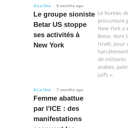
A La Une
6 months ago
Le bureau de
Le groupe sioniste
procureure 
Betar US stoppe
New York a 
ses activités à
Betar, dont l
Israël, pour 
New York
harcèlement 
de militant
arabes, pale
juifs ».
A La Une
7 months ago
Femme abattue
par l'ICE : des
manifestations