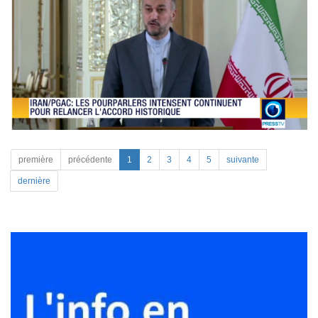
première
précédente
1
2
3
4
5
suivante
dernière