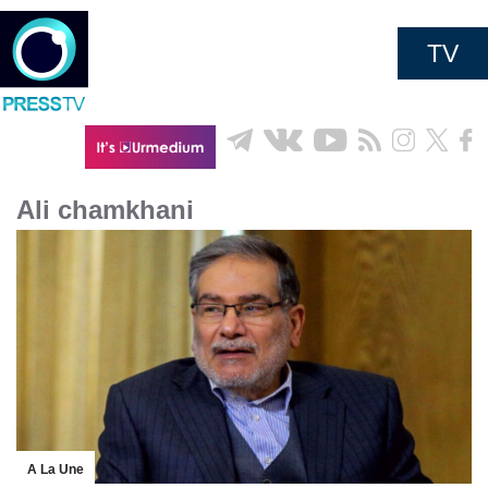
TV
Ali chamkhani
A La Une