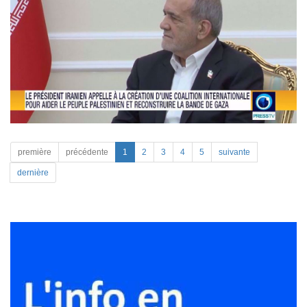
première
précédente
1
2
3
4
5
suivante
dernière