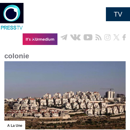
TV
colonie
A La Une