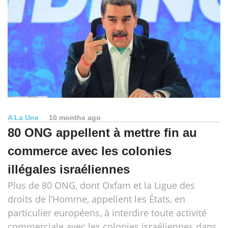
A La Une
10 months ago
80 ONG appellent à mettre fin au
commerce avec les colonies
illégales israéliennes
Plus de 80 ONG, dont Oxfam et la Ligue des
droits de l’Homme, appellent les États, en
particulier européens, à interdire toute activité
commerciale avec les colonies israéliennes dans