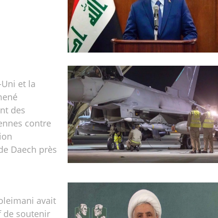
Uni et la
mené
nt des
ennes contre
tion
 de Daech près
oleimani avait
f de soutenir