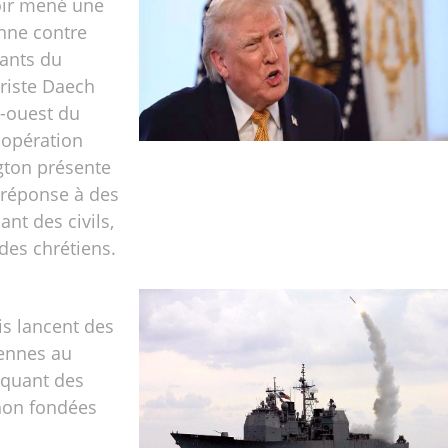
ir mené une
nne contre
ants du
riste Daech
d-ouest du
 opération
ton présente
réponse à des
ant des civils,
es chrétiens.
is lancent des
iennes au
oquant des
non fondées