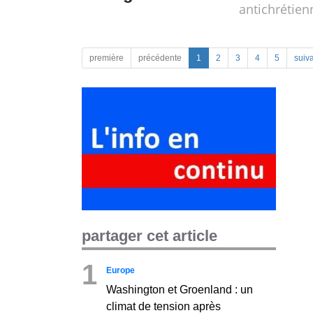
antichrétien
première
précédente
1
2
3
4
5
suiv
partager cet article
1
Europe
Washington et Groenland : un
climat de tension après