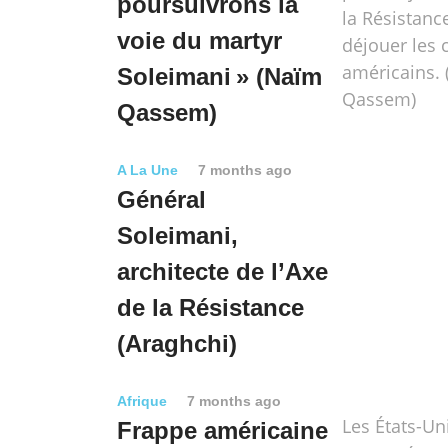
poursuivrons la
la Résistanc
voie du martyr
déjouer les
américains.
Soleimani » (Naïm
Qassem)
Qassem)
A La Une
7 months ago
Général
Soleimani,
architecte de l’Axe
de la Résistance
(Araghchi)
Afrique
7 months ago
Les États-Un
Frappe américaine