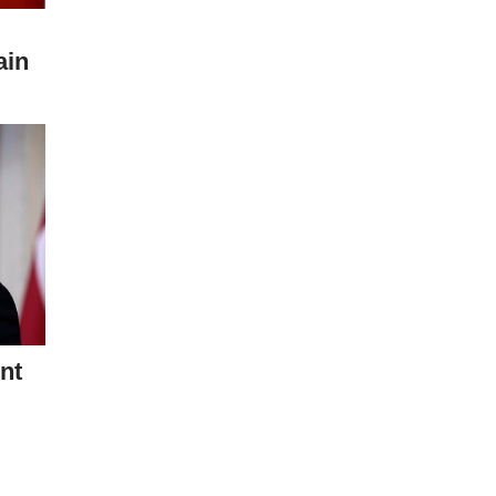
ain
nt