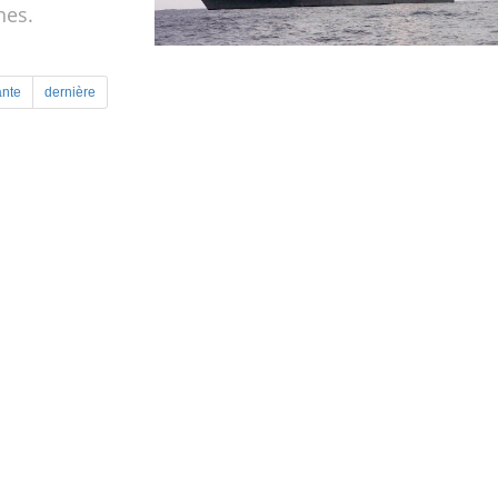
nes.
ante
dernière