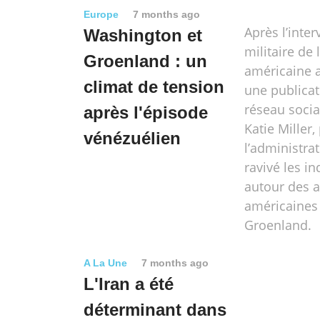
Europe
7 months ago
Après l’inter
Washington et
militaire de 
Groenland : un
américaine 
climat de tension
une publicat
réseau socia
après l'épisode
Katie Miller
vénézuélien
l’administra
ravivé les i
autour des 
américaines 
Groenland.
A La Une
7 months ago
L'Iran a été
déterminant dans