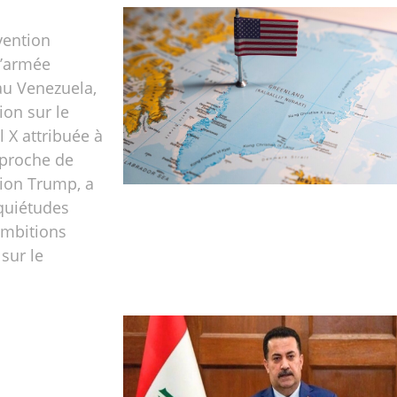
vention
l’armée
au Venezuela,
ion sur le
l X attribuée à
, proche de
tion Trump, a
nquiétudes
ambitions
sur le