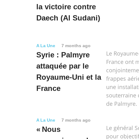
la victoire contre
Daech (Al Sudani)
A La Une
7 months ago
Le Royaume-
Syrie : Palmyre
France ont 
attaquée par le
conjointeme
Royaume-Uni et la
frappes aéri
une installa
France
souterraine
de Palmyre.
A La Une
7 months ago
Le général S
« Nous
pour objecti