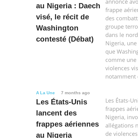
annoncé avo
au Nigeria : Daech
frappe aérie
visé, le récit de
des combatt
groupe terro
Washington
dans le nor
contesté (Débat)
Nigeria, une
que Washing
comme une 
violences vis
notamment d
A La Une
7 months ago
Les États-Un
Les États-Unis
frappes aér
lancent des
Nigeria, inv
frappes aériennes
allégations 
de violences
au Nigeria