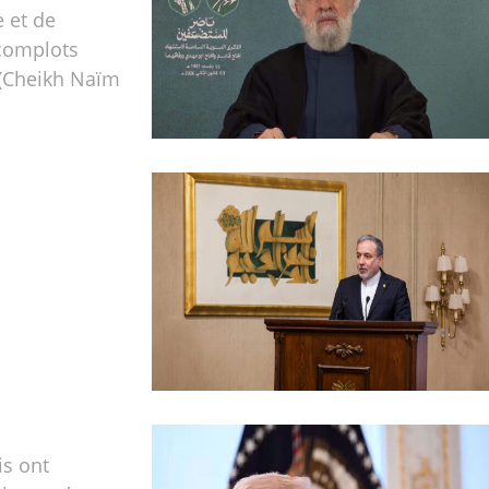
e et de
 complots
 (Cheikh Naïm
is ont