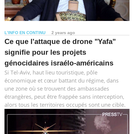
L’INFO EN CONTINU
2 years ago
Ce que l'attaque de drone "Yafa"
signifie pour les projets
génocidaires israélo-américains
Si Tel-Aviv, haut lieu touristique, pôle
économique et cœur battant du régime, dans
une zone où se trouvent des ambassades
étrangères, peut être frappée sans interception,
alors tous les territoires occupés sont une cible.