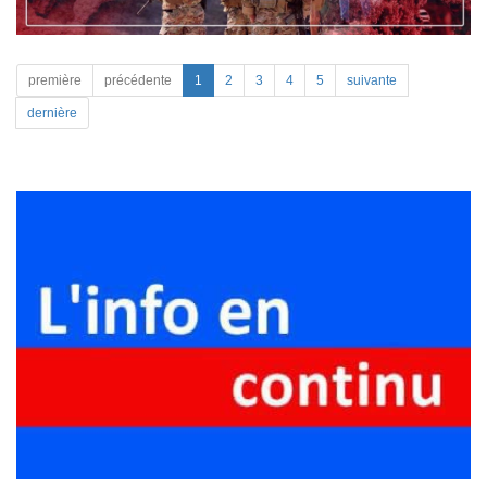
première
précédente
1
2
3
4
5
suivante
dernière