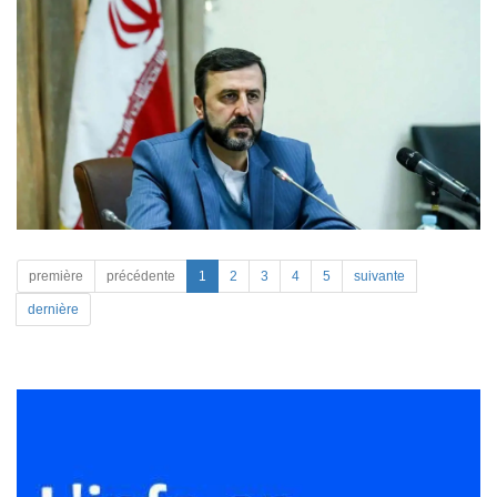
première
précédente
1
2
3
4
5
suivante
dernière