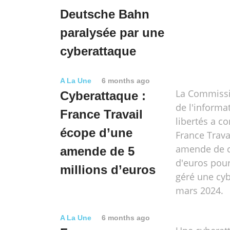
Deutsche Bahn
paralysée par une
cyberattaque
A La Une
6 months ago
La Commissi
Cyberattaque :
de l'informa
France Travail
libertés a 
écope d’une
France Trava
amende de c
amende de 5
d'euros pour
millions d’euros
géré une cy
mars 2024.
A La Une
6 months ago