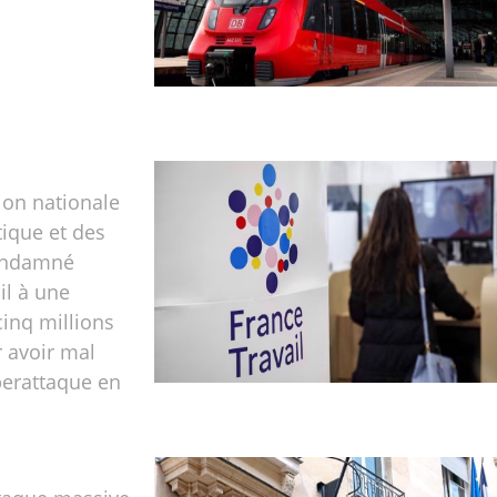
on nationale
tique et des
condamné
il à une
inq millions
 avoir mal
berattaque en