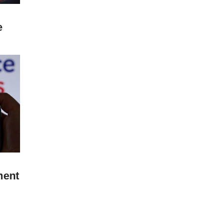
e
ment