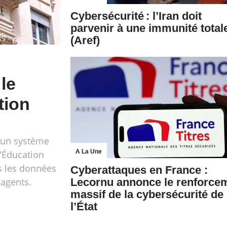
Cybersécurité : l’Iran doit
parvenir à une immunité total
(Aref)
le
tion
é un système
A La Une
l'Éducation
s les données
Cyberattaques en France :
agents.
Lecornu annonce le renforce
massif de la cybersécurité de
l’État