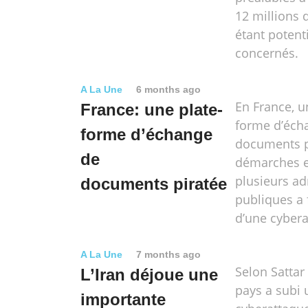
12 millions 
étant potent
concernés.
A La Une
6 months ago
En France, u
France: une plate-
forme d’éch
forme d’échange
documents p
de
démarches e
plusieurs ad
documents piratée
publiques a f
d’une cybera
A La Une
7 months ago
Selon Sattar
L’Iran déjoue une
pays a subi 
importante