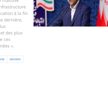
e massive
infrastructure
ation à la fin
e dernière,
lus
et des plus
e ces
nées ».
ante
dernière