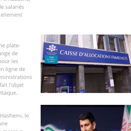
de salariés
iellement
ne plate-
ange de
our les
n ligne de
ministrations
ait l’objet
ttaque.
 Hashemi, le
une