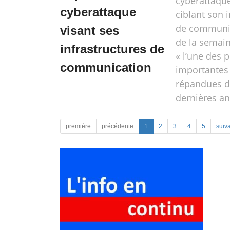
cyberattaqu
cyberattaque
ciblant son 
de communic
visant ses
de la semain
infrastructures de
« l’une des p
communication
importantes 
répandues d
dernières an
première
précédente
1
2
3
4
5
suiv