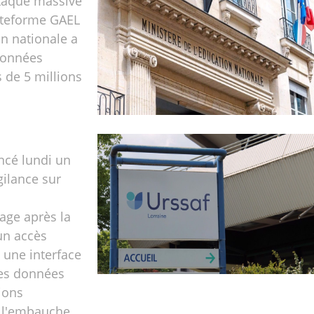
taque massive
ateforme GAEL
on nationale a
données
 de 5 millions
ancé lundi un
gilance sur
ge après la
un accès
 une interface
es données
ions
 l'embauche,