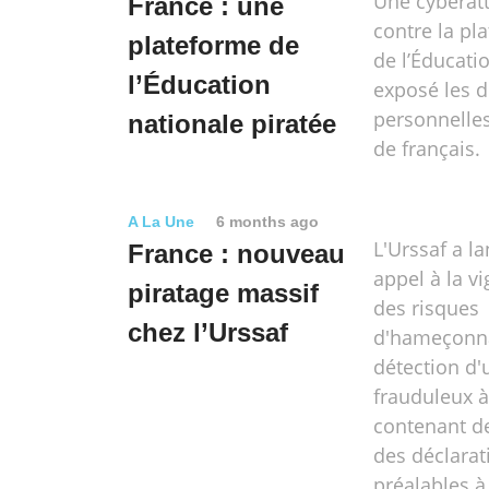
Une cyberat
France : une
contre la pl
plateforme de
de l’Éducati
l’Éducation
exposé les 
personnelles
nationale piratée
de français.
A La Une
6 months ago
L'Urssaf a l
France : nouveau
appel à la vi
piratage massif
des risques
chez l’Urssaf
d'hameçonna
détection d'
frauduleux à
contenant d
des déclarat
préalables à