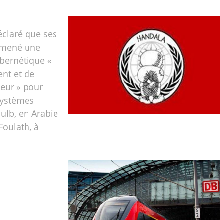
éclaré que ses
 mené une
ybernétique «
nt et de
eur » pour
 systèmes
Sulb, en Arabie
Foulath, à