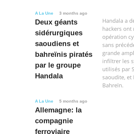
A La Une
3 months ago
Handala a d
Deux géants
hackers ont
sidérurgiques
opération c
saoudiens et
sans précéde
grande ampl
bahreïnis piratés
infiltrer les
par le groupe
utilisés par 
Handala
saoudite, et 
Bahreïn.
A La Une
5 months ago
Allemagne: la
compagnie
ferroviaire