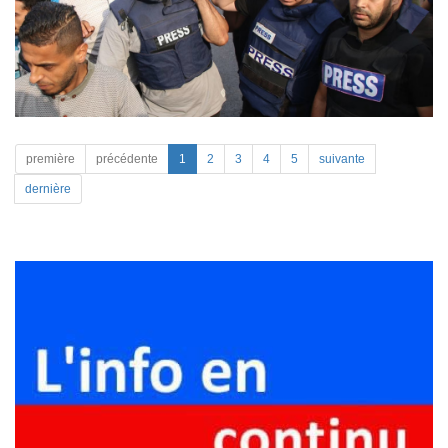
première
précédente
1
2
3
4
5
suivante
dernière