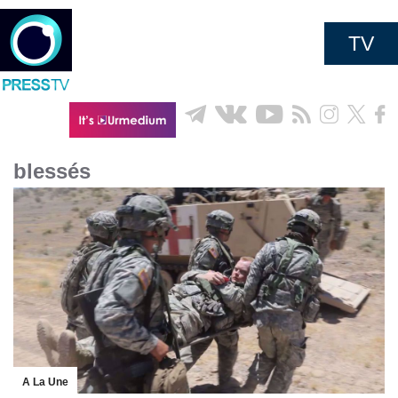
TV
blessés
A La Une