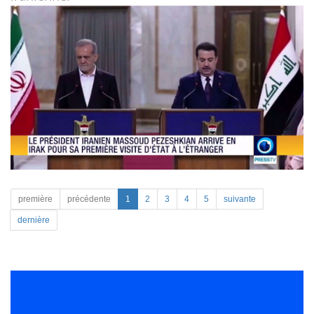
première
précédente
1
2
3
4
5
suivante
dernière