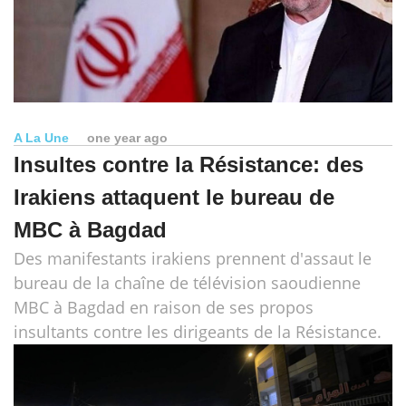
A La Une
one year ago
Insultes contre la Résistance: des
Irakiens attaquent le bureau de
MBC à Bagdad
Des manifestants irakiens prennent d'assaut le
bureau de la chaîne de télévision saoudienne
MBC à Bagdad en raison de ses propos
insultants contre les dirigeants de la Résistance.