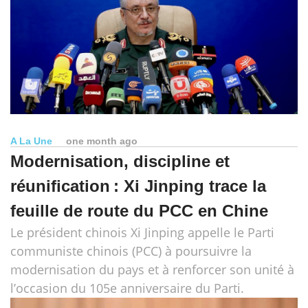
A La Une
one month ago
Modernisation, discipline et
réunification : Xi Jinping trace la
feuille de route du PCC en Chine
Le président chinois Xi Jinping appelle le Parti
communiste chinois (PCC) à poursuivre la
modernisation du pays et à renforcer son unité à
l’occasion du 105e anniversaire du Parti.