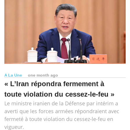
A La Une
one month ago
« L’Iran répondra fermement à
toute violation du cessez-le-feu »
Le ministre iranien de la Défense par intérim a
averti que les forces armées répondraient avec
fermeté à toute violation du cessez-le-feu en
vigueur.