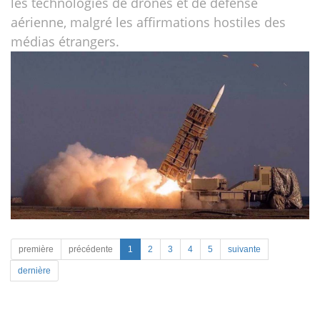
les technologies de drones et de défense
aérienne, malgré les affirmations hostiles des
médias étrangers.
première
précédente
1
2
3
4
5
suivante
dernière