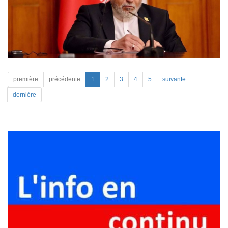
première
précédente
1
2
3
4
5
suivante
dernière