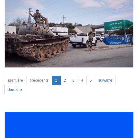
première
précédente
1
2
3
4
5
suivante
dernière