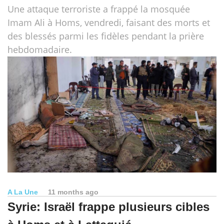
Une attaque terroriste a frappé la mosquée
Imam Ali à Homs, vendredi, faisant des morts et
des blessés parmi les fidèles pendant la prière
hebdomadaire.
A La Une
11 months ago
Syrie: Israël frappe plusieurs cibles